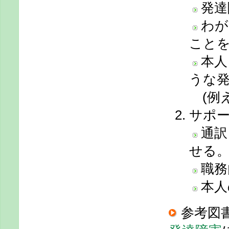
発達
わが
こと
本人
うな
(例え
サポ
通訳
せる
職務
本人
参考図