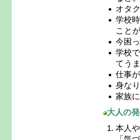
オタ
学校
こと
今困
学校
てう
仕事
身な
家族
大人の
発
本人
「気