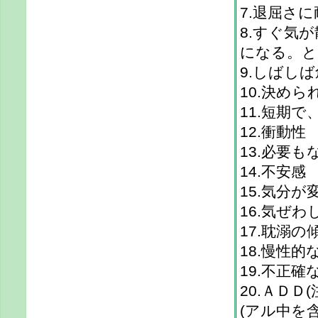
7.退屈さ
8.すぐ気
になる。と
9.しばし
10.決め
11.短期
12.衝動性
13.必要
14.不安感
15.気分
16.気ぜわ
17.耽溺の
18.慢性
19.不正確
20.ＡＤ
(アル中を