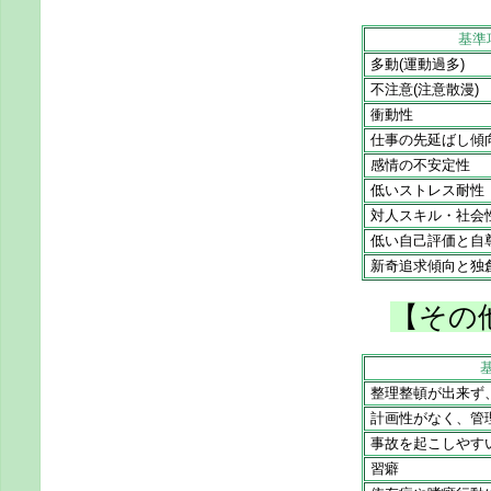
基準
多動(運動過多)
不注意(注意散漫)
衝動性
仕事の先延ばし傾
感情の不安定性
低いストレス耐性
対人スキル・社会
低い自己評価と自
新奇追求傾向と独
【その
整理整頓が出来ず
計画性がなく、管
事故を起こしやす
習癖