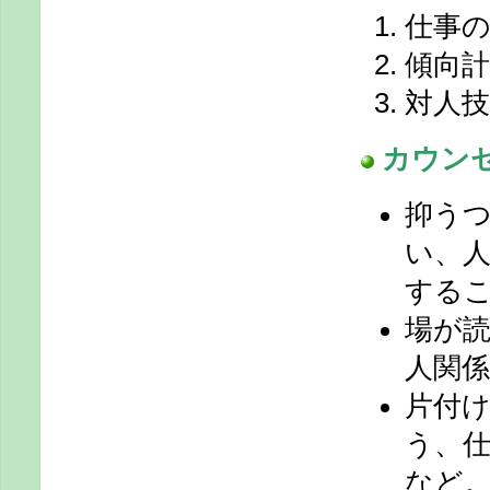
仕事
傾向
対人技
カウン
抑う
い、
する
場が
人関
片付
う、
など