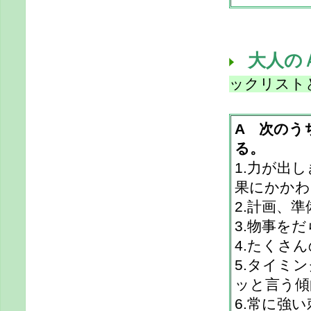
大人の
ックリスト
A 次のう
る。
1.力が出
果にかかわ
2.計画、
3.物事を
4.たくさ
5.タイミ
ッと言う傾
6.常に強