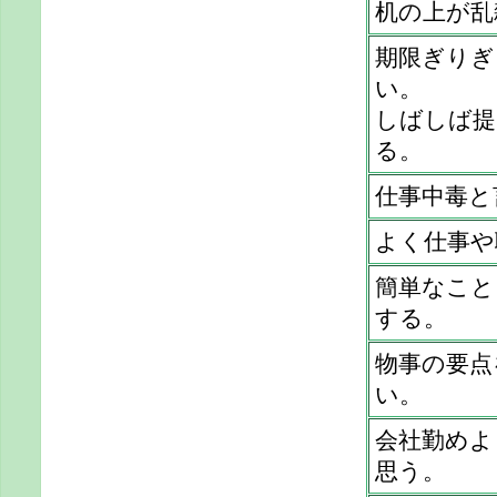
机の上が乱
期限ぎりぎ
い。
しばしば提
る。
仕事中毒と
よく仕事や
簡単なこと
する。
物事の要点
い。
会社勤めよ
思う。