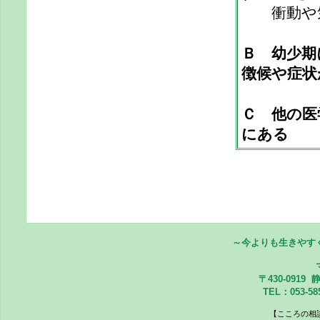
衝動や気
Ｂ 幼少期
徴候や症状
Ｃ 他の医
にある
～今よりも生きやす
〒430-091
TEL：053-5
【こころの相