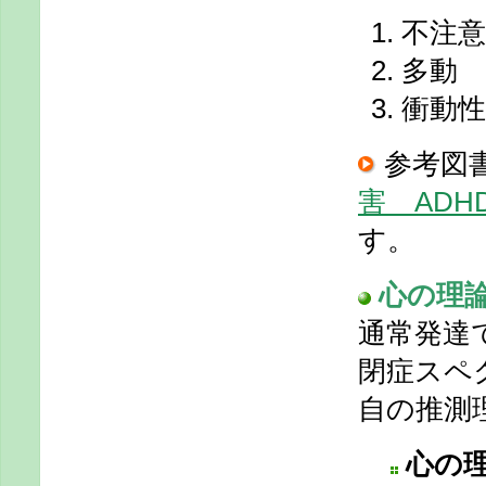
不注意
多動
衝動性
参考図
害 ADH
す。
心の理論(
通常発達
閉症スペ
自の推測
心の