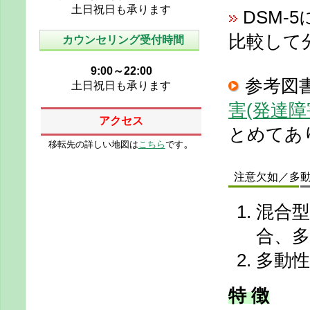
土日祝日も承ります
DSM-
比較して
カウンセリング受付時間
9:00～22:00
参考図
土日祝日も承ります
害(発達
アクセス
とめてあ
。
移転先の詳しい地図は
こちら
です
注意欠如／多動性
混合型
合、
多動性
特 徴