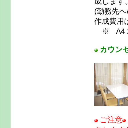
成します
(勤務先
作成費用
※ A4 
カウン
ご注意